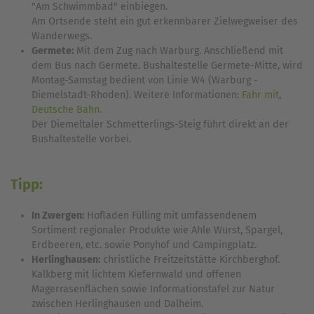
"Am Schwimmbad" einbiegen.
Am Ortsende steht ein gut erkennbarer Zielwegweiser des
Wanderwegs.
Germete:
Mit dem Zug nach Warburg. Anschließend mit
dem Bus nach Germete. Bushaltestelle Germete-Mitte, wird
Montag-Samstag bedient von Linie W4 (Warburg -
Diemelstadt-Rhoden). Weitere Informationen:
Fahr mit
,
Deutsche Bahn.
Der Diemeltaler Schmetterlings-Steig führt direkt an der
Bushaltestelle vorbei.
Tipp:
In Zwergen:
Hofladen Fülling mit umfassendenem
Sortiment regionaler Produkte wie Ahle Wurst, Spargel,
Erdbeeren, etc. sowie Ponyhof und Campingplatz.
Herlinghausen:
christliche Freitzeitstätte Kirchberghof.
Kalkberg mit lichtem Kiefernwald und offenen
Magerrasenflächen sowie Informationstafel zur Natur
zwischen Herlinghausen und Dalheim.