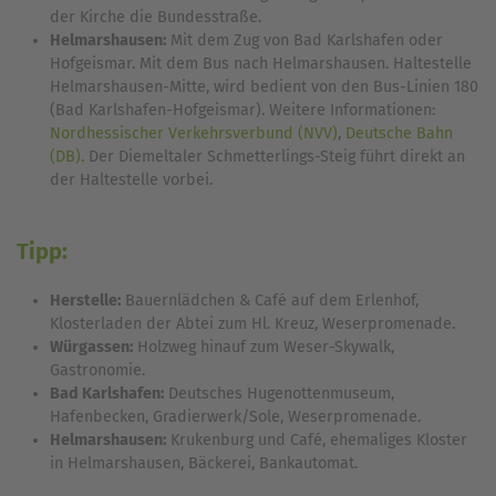
der Kirche die Bundesstraße.
Helmarshausen:
Mit dem Zug von Bad Karlshafen oder
Hofgeismar. Mit dem Bus nach Helmarshausen. Haltestelle
Helmarshausen-Mitte, wird bedient von den Bus-Linien 180
(Bad Karlshafen-Hofgeismar). Weitere Informationen:
Nordhessischer Verkehrsverbund (NVV)
,
Deutsche Bahn
(DB).
Der Diemeltaler Schmetterlings-Steig führt direkt an
der Haltestelle vorbei.
Tipp:
Herstelle:
Bauernlädchen & Café auf dem Erlenhof,
Klosterladen der Abtei zum Hl. Kreuz, Weserpromenade.
Würgassen:
Holzweg hinauf zum Weser-Skywalk,
Gastronomie.
Bad Karlshafen:
Deutsches Hugenottenmuseum,
Hafenbecken, Gradierwerk/Sole, Weserpromenade.
Helmarshausen:
Krukenburg und Café, ehemaliges Kloster
in Helmarshausen, Bäckerei, Bankautomat.