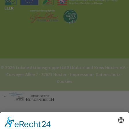
ELER
© 2026 Lokale Aktionsgruppe (LAG) Kulturland Kreis Höxter e.V. ·
Corveyer Allee 7 · 37671 Höxter ·
Impressum
·
Datenschutz
·
Cookies