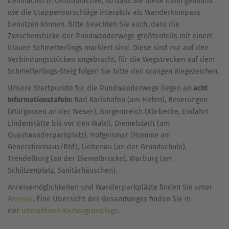
demnächst in Outdooractive, so dass Sie diese dann genauso
wie die Etappenvorschläge interaktiv als Wanderkompass
benutzen können. Bitte beachten Sie auch, dass die
Zwischenstücke der Rundwanderwege größtenteils mit einem
blauen Schmetterlings markiert sind. Diese sind nur auf den
Verbindungsstücken angebracht, für die Wegstrecken auf dem
Schmetterlings-Steig folgen Sie bitte den orangen Wegezeichen.
Unsere Startpunkte für die Rundwanderwege liegen an
acht
Informationstafeln:
Bad Karlshafen (am Hafen), Beverungen
(Würgassen an der Weser), Borgentreich (Körbecke, Einfahrt
Lindenstätte bis vor den Wald), Diemelstadt (am
Quastwanderparkplatz), Hofgeismar (Hümme am
Generationhaus/Bhf), Liebenau (an der Grundschule),
Trendelburg (an der Diemelbrücke), Warburg (am
Schützenplatz, Sanitärhäuschen).
Anreisemöglichkeiten und Wanderparkpläzte finden Sie unter
Anreise
. Eine Übersicht des Gesamtweges finden Sie in
der
interaktiven Kartengrundlage
.