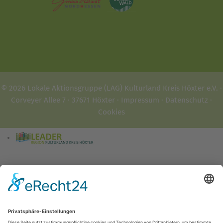
© 2026 Lokale Aktionsgruppe (LAG) Kulturland Kreis Höxter e.V. ·
Corveyer Allee 7 · 37671 Höxter ·
Impressum
·
Datenschutz
·
Cookies